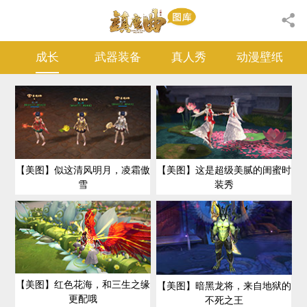
成长
武器装备
真人秀
动漫壁纸
【美图】似这清风明月，凌霜傲
【美图】这是超级美腻的闺蜜时
雪
装秀
【美图】红色花海，和三生之缘
【美图】暗黑龙将，来自地狱的
更配哦
不死之王