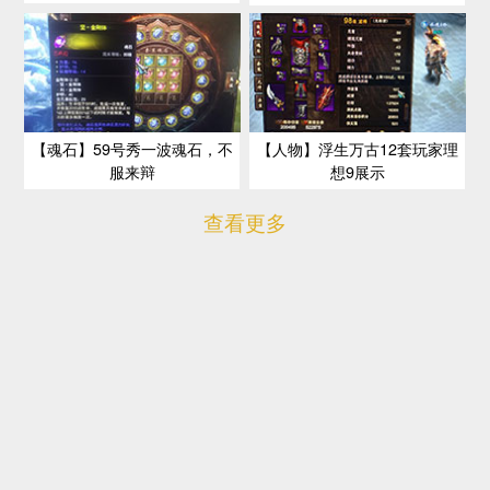
【魂石】59号秀一波魂石，不
【人物】浮生万古12套玩家理
服来辩
想9展示
查看更多