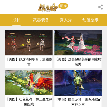
成长
武器装备
真人秀
动漫壁纸
【美图】似这清风明月，凌霜傲
【美图】这是超级美腻的闺蜜时
雪
装秀
【美图】红色花海，和三生之缘
【美图】暗黑龙将，来自地狱的
更配哦
不死之王