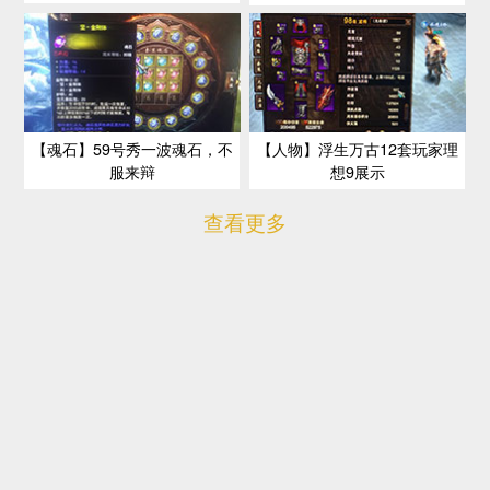
【魂石】59号秀一波魂石，不
【人物】浮生万古12套玩家理
服来辩
想9展示
查看更多