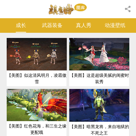
成长
武器装备
真人秀
动漫壁纸
【美图】似这清风明月，凌霜傲
【美图】这是超级美腻的闺蜜时
雪
装秀
【美图】红色花海，和三生之缘
【美图】暗黑龙将，来自地狱的
更配哦
不死之王