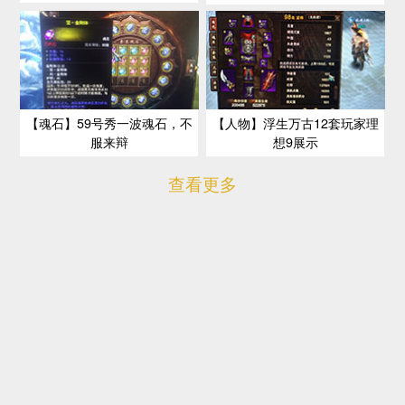
【魂石】59号秀一波魂石，不
【人物】浮生万古12套玩家理
服来辩
想9展示
查看更多