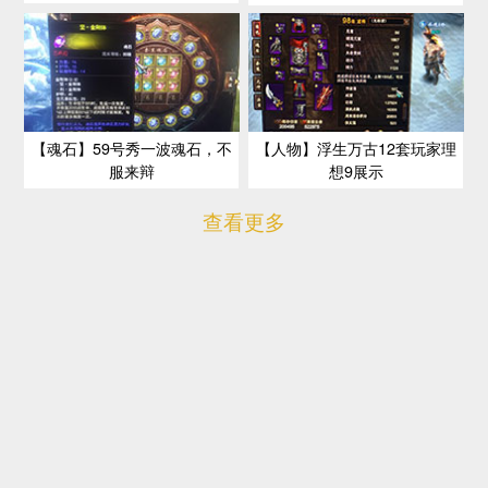
【魂石】59号秀一波魂石，不
【人物】浮生万古12套玩家理
服来辩
想9展示
查看更多