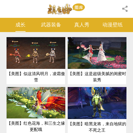
成长
武器装备
真人秀
动漫壁纸
【美图】似这清风明月，凌霜傲
【美图】这是超级美腻的闺蜜时
雪
装秀
【美图】红色花海，和三生之缘
【美图】暗黑龙将，来自地狱的
更配哦
不死之王