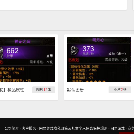
【肩膀】极品属性装备第十一波-肩膀
默认图册
图片
12
张
图片
2
张
公司简介
-
客户服务
-
网易游戏隐私政策及儿童个人信息保护规则
-
网易游戏
-
商