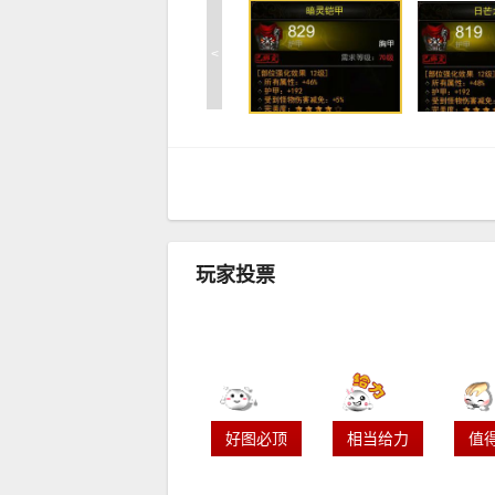
<
玩家投票
好图必顶
相当给力
值