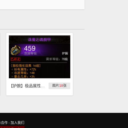
【护腕】极品属性装备第十波-护腕
图片
18
张
务合作
-
加入我们