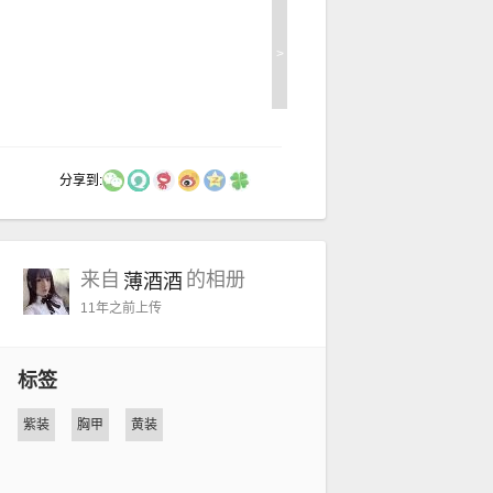
>
分享到:
来自
的相册
薄酒酒
11年之前
上传
标签
紫装
胸甲
黄装