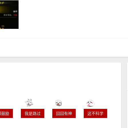
得鼓励
我是路过
囧囧有神
这不科学