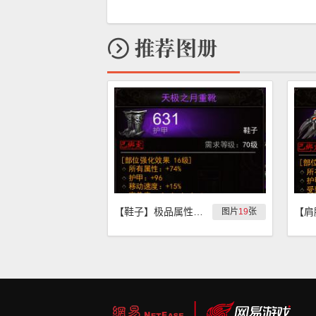
【鞋子】极品属性装备第七波-鞋子
图片
19
张