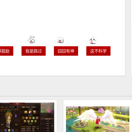
得鼓励
我是路过
囧囧有神
这不科学