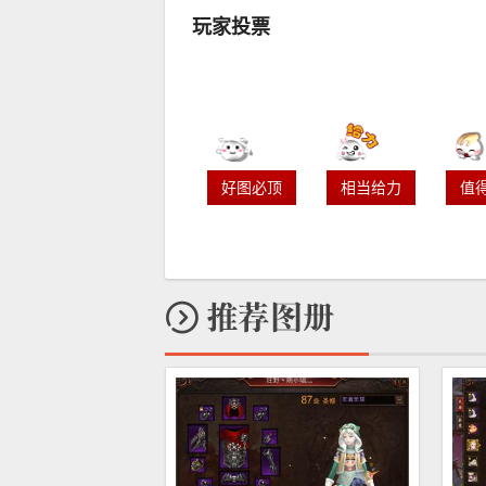
玩家投票
好图必顶
相当给力
值