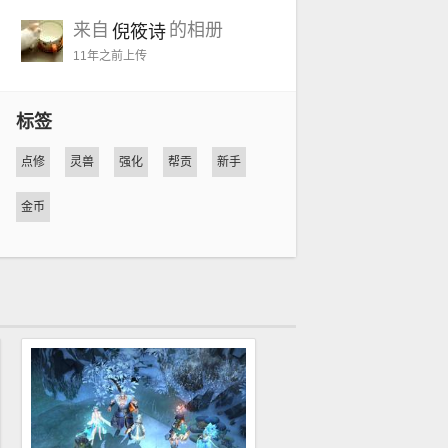
来自
的相册
倪筱诗
11年之前
上传
标签
点修
灵兽
强化
帮贡
新手
金币