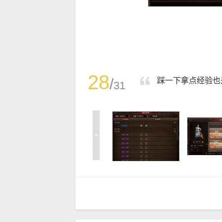
28
/
踩一下拿点经验也
31
<